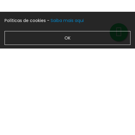
Políticas de cookies -
Saiba mais aqui
OK
Telha Lógica Lusa Ruby
Telha Lógica Lusa
(Engobe Total Meio
Vermelho (Cor Natural)
Brilho)
Consultar preço
Consultar preço